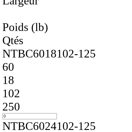
Largeur
Poids
(lb)
Qtés
NTBC6018102-125
60
18
102
250
NTBC6024102-125