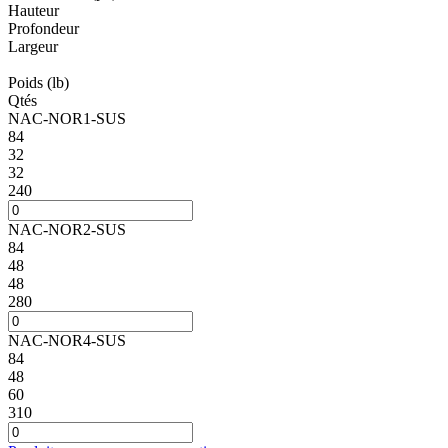
Hauteur
Profondeur
Largeur
Poids
(lb)
Qtés
NAC-NOR1-SUS
84
32
32
240
NAC-NOR2-SUS
84
48
48
280
NAC-NOR4-SUS
84
48
60
310